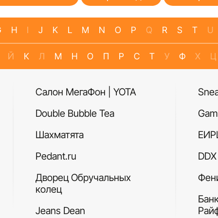
G
H
I
J
K
L
M
N
O
P
Q
R
S
T
U
Й
К
Л
М
Н
О
П
Р
С
Т
У
Ф
Х
Ц
Салон МегаФон | YOTA
Sne
Double Bubble Tea
Gam
Шахматята
ЕИР
Pedant.ru
DDX 
Дворец Обручальных
Фен
колец
Бан
Jeans Dean
Рай