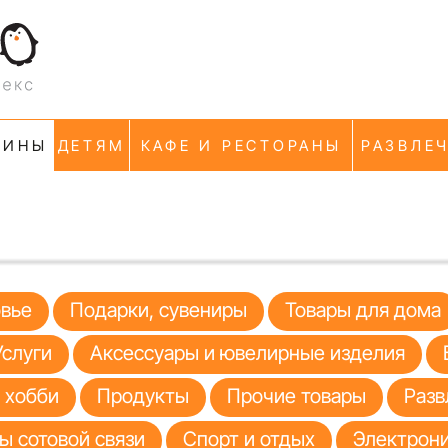
ЗИНЫ
ДЕТЯМ
КАФЕ И РЕСТОРАНЫ
РАЗВЛЕ
овье
Подарки, сувениры
Товары для дома
Услуги
Аксессуары и ювелирные изделия
я хобби
Продукты
Прочие товары
Разв
ы сотовой связи
Спорт и отдых
Электрони