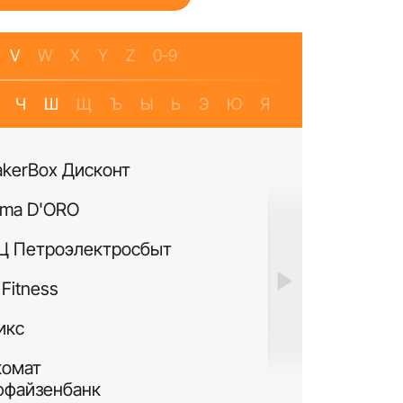
V
W
X
Y
Z
0-9
Ч
Ш
Щ
Ъ
Ы
Ь
Э
Ю
Я
akerBox Дисконт
Банкомат Банк Р
ma D'ORO
Четыре Лапы
Ц Петроэлектросбыт
ИЛЬ ДЕ БОТЭ
Fitness
Си Виф парфюме
икс
MURANOLAND
комат
Лакисити.рф
ффайзенбанк