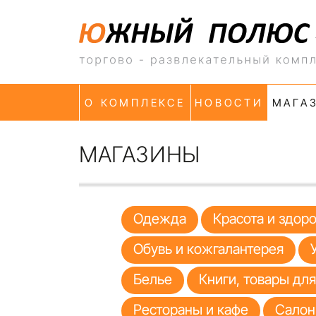
О КОМПЛЕКСЕ
НОВОСТИ
МАГА
МАГАЗИНЫ
Одежда
Красота и здор
Обувь и кожгалантерея
Белье
Книги, товары дл
Рестораны и кафе
Салон