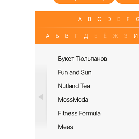
A
B
C
D
E
F
А
Б
В
Г
Д
Е
Ё
Ж
З
И
Букет Тюльпанов
Fun and Sun
Nutland Tea
MossModa
Fitness Formula
Mees