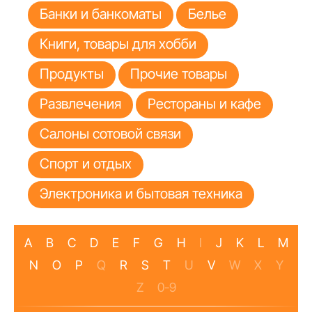
Банки и банкоматы
Белье
Книги, товары для хобби
Продукты
Прочие товары
Развлечения
Рестораны и кафе
Салоны сотовой связи
Спорт и отдых
Электроника и бытовая техника
A
B
C
D
E
F
G
H
I
J
K
L
M
N
O
P
Q
R
S
T
U
V
W
X
Y
Z
0-9