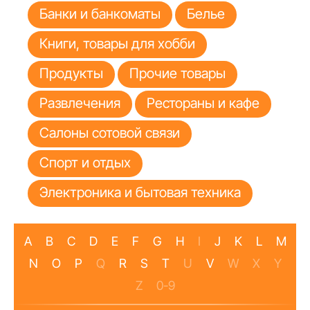
Банки и банкоматы
Белье
Книги, товары для хобби
Продукты
Прочие товары
Развлечения
Рестораны и кафе
Салоны сотовой связи
Спорт и отдых
Электроника и бытовая техника
A
B
C
D
E
F
G
H
I
J
K
L
M
N
O
P
Q
R
S
T
U
V
W
X
Y
Z
0-9