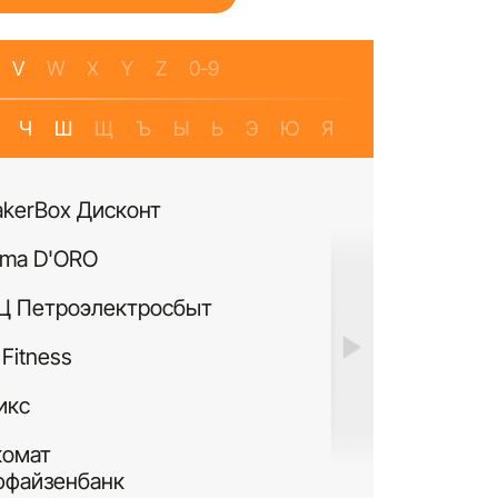
V
W
X
Y
Z
0-9
Ч
Ш
Щ
Ъ
Ы
Ь
Э
Ю
Я
akerBox Дисконт
Банкомат Банк Р
ma D'ORO
Четыре Лапы
Ц Петроэлектросбыт
ИЛЬ ДЕ БОТЭ
Fitness
Си Виф парфюме
икс
MURANOLAND
комат
Лакисити.рф
ффайзенбанк