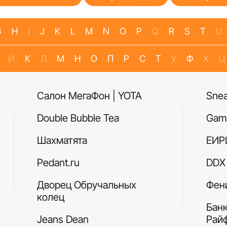
G
H
I
J
K
L
M
N
O
P
Q
R
S
T
U
Й
К
Л
М
Н
О
П
Р
С
Т
У
Ф
Х
Ц
Салон МегаФон | YOTA
Sne
Double Bubble Tea
Gam
Шахматята
ЕИР
Pedant.ru
DDX 
Дворец Обручальных
Фен
колец
Бан
Jeans Dean
Рай