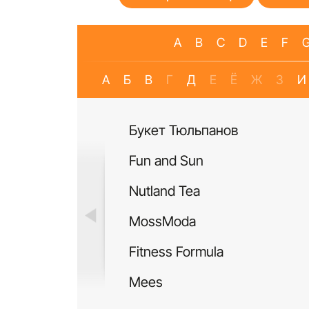
A
B
C
D
E
F
А
Б
В
Г
Д
Е
Ё
Ж
З
И
Букет Тюльпанов
Fun and Sun
Nutland Tea
MossModa
Fitness Formula
Mees