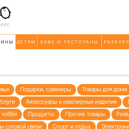
ЗИНЫ
ДЕТЯМ
КАФЕ И РЕСТОРАНЫ
РАЗВЛЕ
овье
Подарки, сувениры
Товары для дома
Услуги
Аксессуары и ювелирные изделия
я хобби
Продукты
Прочие товары
Разв
ы сотовой связи
Спорт и отдых
Электрони