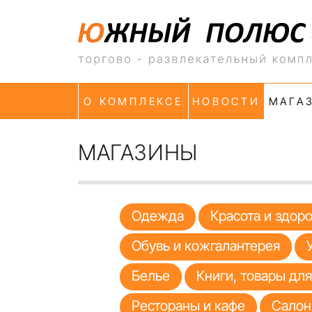
О КОМПЛЕКСЕ
НОВОСТИ
МАГА
МАГАЗИНЫ
Одежда
Красота и здор
Обувь и кожгалантерея
Белье
Книги, товары дл
Рестораны и кафе
Салон