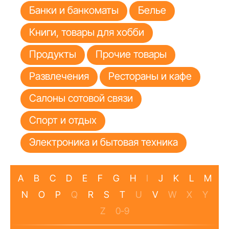
Банки и банкоматы
Белье
Книги, товары для хобби
Продукты
Прочие товары
Развлечения
Рестораны и кафе
Салоны сотовой связи
Спорт и отдых
Электроника и бытовая техника
A
B
C
D
E
F
G
H
I
J
K
L
M
N
O
P
Q
R
S
T
U
V
W
X
Y
Z
0-9