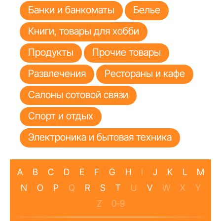
Банки и банкоматы
Белье
Книги, товары для хобби
Продукты
Прочие товары
Развлечения
Рестораны и кафе
Салоны сотовой связи
Спорт и отдых
Электроника и бытовая техника
A
B
C
D
E
F
G
H
I
J
K
L
M
N
O
P
Q
R
S
T
U
V
W
X
Y
Z
0-9