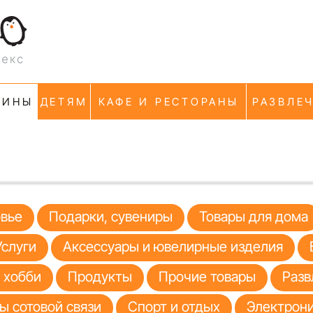
ЗИНЫ
ДЕТЯМ
КАФЕ И РЕСТОРАНЫ
РАЗВЛЕ
овье
Подарки, сувениры
Товары для дома
Услуги
Аксессуары и ювелирные изделия
я хобби
Продукты
Прочие товары
Разв
ы сотовой связи
Спорт и отдых
Электрони