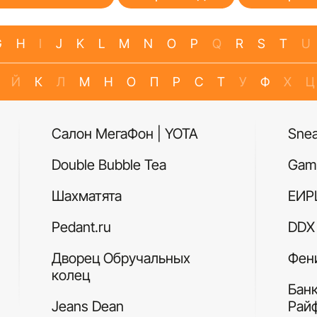
G
H
I
J
K
L
M
N
O
P
Q
R
S
T
U
Й
К
Л
М
Н
О
П
Р
С
Т
У
Ф
Х
Ц
Салон МегаФон | YOTA
Sne
Double Bubble Tea
Gam
Шахматята
ЕИР
Pedant.ru
DDX 
Дворец Обручальных
Фен
колец
Бан
Jeans Dean
Рай