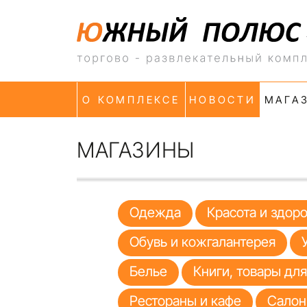
О КОМПЛЕКСЕ
НОВОСТИ
МАГА
МАГАЗИНЫ
Одежда
Красота и здор
Обувь и кожгалантерея
Белье
Книги, товары дл
Рестораны и кафе
Салон