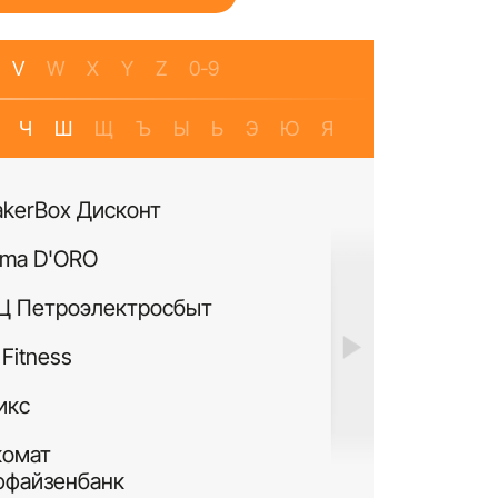
V
W
X
Y
Z
0-9
Ч
Ш
Щ
Ъ
Ы
Ь
Э
Ю
Я
akerBox Дисконт
Банкомат Банк Р
ma D'ORO
Четыре Лапы
Ц Петроэлектросбыт
ИЛЬ ДЕ БОТЭ
Fitness
Си Виф парфюме
икс
MURANOLAND
комат
Лакисити.рф
ффайзенбанк