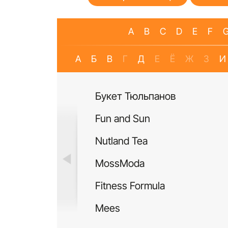
A
B
C
D
E
F
А
Б
В
Г
Д
Е
Ё
Ж
З
И
Букет Тюльпанов
Fun and Sun
Nutland Tea
MossModa
Fitness Formula
Mees